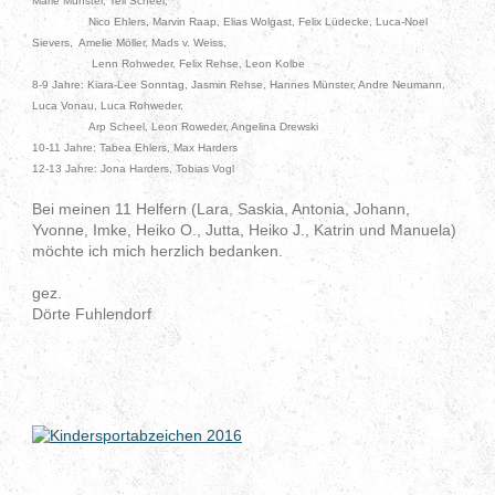
Marie Münster, Tell Scheel,
Nico Ehlers, Marvin Raap, Elias Wolgast, Felix Lüdecke, Luca-Noel
Sievers, Amelie Möller, Mads v. Weiss,
Lenn Rohweder, Felix Rehse, Leon Kolbe
8-9 Jahre: Kiara-Lee Sonntag, Jasmin Rehse, Hannes Münster, Andre Neumann,
Luca Vonau, Luca Rohweder,
Arp Scheel, Leon Roweder, Angelina Drewski
10-11 Jahre: Tabea Ehlers, Max Harders
12-13 Jahre: Jona Harders, Tobias Vogl
Bei meinen 11 Helfern (Lara, Saskia, Antonia, Johann,
Yvonne, Imke, Heiko O., Jutta, Heiko J., Katrin und Manuela)
möchte ich mich herzlich bedanken.
gez.
Dörte Fuhlendorf