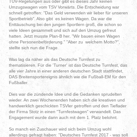
TÜV-Regelungen aus oder gibt es dieses Jahr keinen
Umzugswagen vom TSV Vorwärts. Die Entscheidung war
schnell getroffen: "Das Geld verwenden wir lieber für unseren
Sportbetrieb". Also gibt es keinen Wagen. Da war die
Enttäuschung bei den jungen Sportlern groß, die schon so
viele Ideen gesammelt und sich auf den Umzug gefreut
hatten. Jetzt musste Plan-B her. "Wir bauen einen Wagen
ohne Personenbeförderung." "Aber zu welchem Motto?",
stellte sich nun die Frage.
Was lag da näher als das Deutsche Turnfest zu
thematisieren. Für die 'Turner' ist das Deutsche Turnfest, das
alle vier Jahre in einer anderen deutschen Stadt stattfindet,
DAS Breitensportereignis ähnlich wie die Fußball-EM für den
Fußballer.
Dies war die zündende Idee und die Gedanken sprudelten
wieder. An zwei Wochenenden haben sich die kreativen und
handwerklich geschickten TSVler getroffen und den Tieflader
der Firma Stotz in einen "Turnfestwagen" verwandelt. Das
Engagement wurde dann auch mit dem 1. Platz belohnt.
So manch ein Zuschauer wird sich beim Umzug wohl
allerdings gefragt haben: "Deutsches Turnfest 2017 - was soll