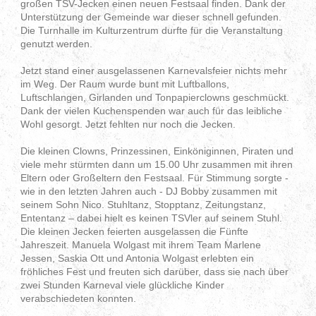
großen TSV-Jecken einen neuen Festsaal finden. Dank der
Unterstützung der Gemeinde war dieser schnell gefunden.
Die Turnhalle im Kulturzentrum durfte für die Veranstaltung
genutzt werden.
Jetzt stand einer ausgelassenen Karnevalsfeier nichts mehr
im Weg. Der Raum wurde bunt mit Luftballons,
Luftschlangen, Girlanden und Tonpapierclowns geschmückt.
Dank der vielen Kuchenspenden war auch für das leibliche
Wohl gesorgt. Jetzt fehlten nur noch die Jecken.
Die kleinen Clowns, Prinzessinen, Einköniginnen, Piraten und
viele mehr stürmten dann um 15.00 Uhr zusammen mit ihren
Eltern oder Großeltern den Festsaal. Für Stimmung sorgte -
wie in den letzten Jahren auch - DJ Bobby zusammen mit
seinem Sohn Nico. Stuhltanz, Stopptanz, Zeitungstanz,
Ententanz – dabei hielt es keinen TSVler auf seinem Stuhl.
Die kleinen Jecken feierten ausgelassen die Fünfte
Jahreszeit. Manuela Wolgast mit ihrem Team Marlene
Jessen, Saskia Ott und Antonia Wolgast erlebten ein
fröhliches Fest und freuten sich darüber, dass sie nach über
zwei Stunden Karneval viele glückliche Kinder
verabschiedeten konnten.