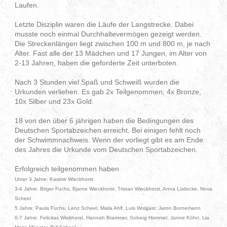
Laufen.
Letzte Disziplin waren die Läufe der Langstrecke. Dabei
musste noch einmal Durchhaltevermögen gezeigt werden.
Die Streckenlängen liegt zwischen 100 m und 800 m, je nach
Alter. Fast alle der 13 Mädchen und 17 Jungen, im Alter von
2-13 Jahren, haben die geforderte Zeit unterboten.
Nach 3 Stunden viel Spaß und Schweiß wurden die
Urkunden verliehen. Es gab 2x Teilgenommen, 4x Bronze,
10x Silber und 23x Gold.
18 von den über 6 jährigen haben die Bedingungen des
Deutschen Sportabzeichen erreicht. Bei einigen fehlt noch
der Schwimmnachweis. Wenn der vorliegt gibt es am Ende
des Jahres die Urkunde vom Deutschen Sportabzeichen.
Erfolgreich teilgenommen haben
Unter 3 Jahre: Kasimir Wieckhorst
3-4 Jahre: Birger Fuchs, Bjarne Wieckhorst, Tristan Wieckhorst, Anna Lüdecke, Nova
Scheel
5 Jahre: Paula Fuchs, Lenz Scheel, Maila Ahlf, Luis Wolgast, Jaron Bornemann
6-7 Jahre: Felicitas Wiekhorst, Hannah Brammer, Solveig Hommel, Janne Köhn, Lia