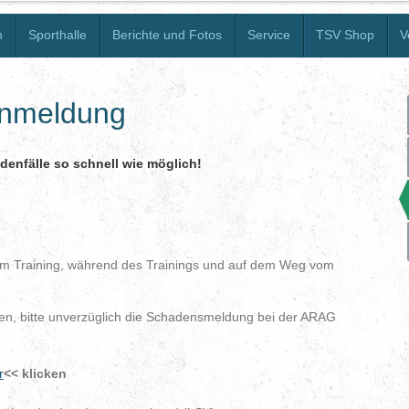
n
Sporthalle
Berichte und Fotos
Service
TSV Shop
V
enmeldung
denfälle so schnell wie möglich!
d
um Training, während des Trainings und auf dem Weg vom
en, bitte unverzüglich die Schadensmeldung bei der ARAG
r
<< klicken